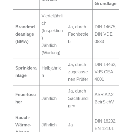
Grundlage
Vierteljährli
ch
Brandmel
Ja, durch
DIN 14675,
(Inspektion
deanlage
Fachbetrie
DIN VDE
)
(BMA)
b
0833
Jährlich
(Wartung)
Ja, durch
DIN 14462,
Sprinklera
Halbjährlic
zugelasse
VdS CEA
nlage
h
nen Prüfer
4001
Ja, durch
Feuerlösc
ASR A2.2,
Jährlich
Sachkundi
her
BetrSichV
gen
Rauch-
DIN 18232,
Wärme-
Jährlich
Ja
EN 12101